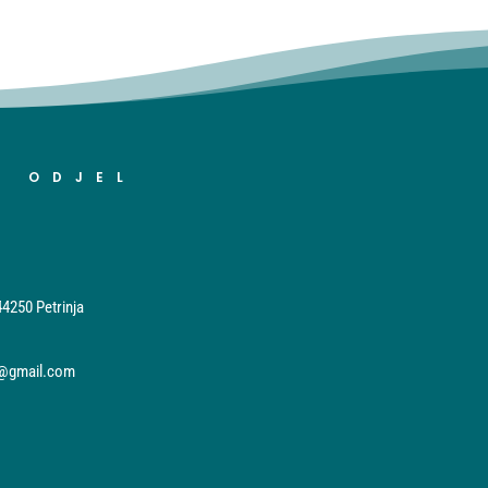
I ODJEL
44250 Petrinja
a@gmail.com