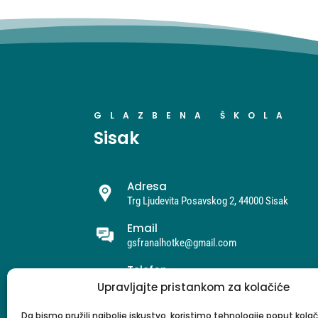
GLAZBENA ŠKOLA
Sisak
Adresa
Trg Ljudevita Posavskog 2, 44000 Sisak
Email
gsfranalhotke@gmail.com
Telefon
044/548-528
Upravljajte pristankom za kolačiće
Da bismo pružili najbolje iskustvo, koristimo tehnologije poput kolač