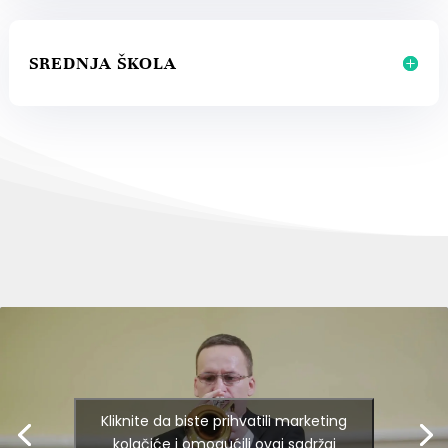
SREDNJA ŠKOLA
Kliknite da biste prihvatili marketing
kolačiće i omogućili ovaj sadržaj