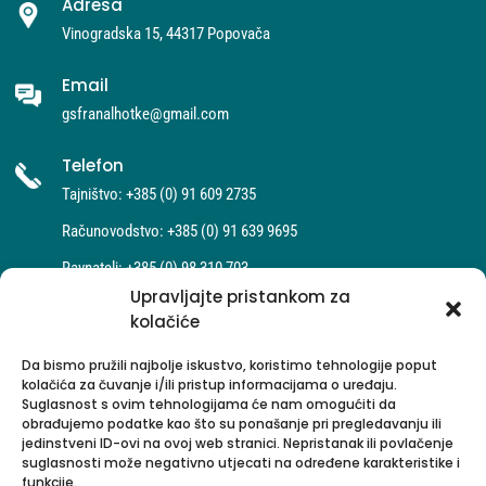
Adresa
Vinogradska 15, 44317 Popovača
Email
gsfranalhotke@gmail.com
Telefon
Tajništvo: +385 (0) 91 609 2735
Računovodstvo: +385 (0) 91 639 9695
Ravnatelj: +385 (0) 98 310 703
Upravljajte pristankom za
kolačiće
Da bismo pružili najbolje iskustvo, koristimo tehnologije poput
kolačića za čuvanje i/ili pristup informacijama o uređaju.
Suglasnost s ovim tehnologijama će nam omogućiti da
obrađujemo podatke kao što su ponašanje pri pregledavanju ili
jedinstveni ID-ovi na ovoj web stranici. Nepristanak ili povlačenje
suglasnosti može negativno utjecati na određene karakteristike i
funkcije.