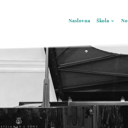
Naslovna
Škola
No