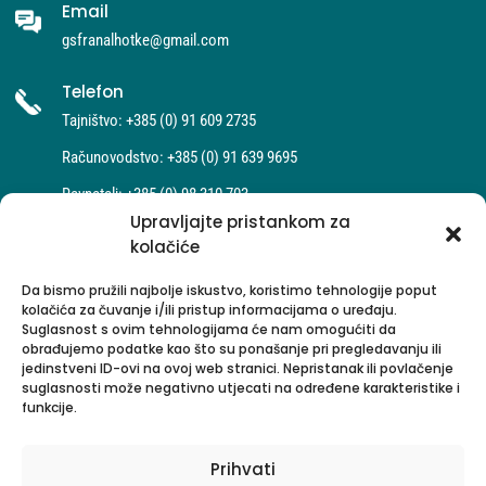
Email
gsfranalhotke@gmail.com
Telefon
Tajništvo: +385 (0) 91 609 2735
Računovodstvo: +385 (0) 91 639 9695
Ravnatelj: +385 (0) 98 310 703
Upravljajte pristankom za
kolačiće
Da bismo pružili najbolje iskustvo, koristimo tehnologije poput
kolačića za čuvanje i/ili pristup informacijama o uređaju.
Suglasnost s ovim tehnologijama će nam omogućiti da
obrađujemo podatke kao što su ponašanje pri pregledavanju ili
jedinstveni ID-ovi na ovoj web stranici. Nepristanak ili povlačenje
suglasnosti može negativno utjecati na određene karakteristike i
funkcije.
Copyright © Glazbena škola Fran Lhotka
Prihvati