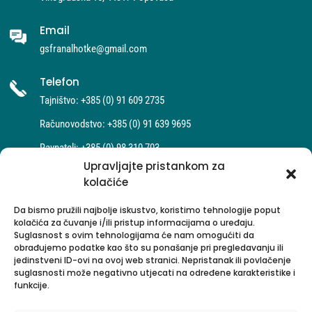
Email
gsfranalhotke@gmail.com
Telefon
Tajništvo: +385 (0) 91 609 2735
Računovodstvo: +385 (0) 91 639 9695
Ravnatelj: +385 (0) 98 310 703
Upravljajte pristankom za
kolačiće
Da bismo pružili najbolje iskustvo, koristimo tehnologije poput
kolačića za čuvanje i/ili pristup informacijama o uređaju.
Suglasnost s ovim tehnologijama će nam omogućiti da
obrađujemo podatke kao što su ponašanje pri pregledavanju ili
jedinstveni ID-ovi na ovoj web stranici. Nepristanak ili povlačenje
suglasnosti može negativno utjecati na određene karakteristike i
funkcije.