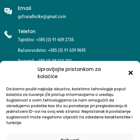
Email
gsfranalhotke@gmail.com
Telefon
Tajništvo: +385 (0) 91 609 2735
Računovodstvo: +385 (0) 91 639 9695
Ravnatelj: +385 (0) 98 310 703
Upravljajte pristankom za
kolačiće
Da bismo pružili najbolje iskustvo, koristimo tehnologije poput
kolačića za čuvanje i/ili pristup informacijama o uređaju.
Suglasnost s ovim tehnologijama će nam omogućiti da
obrađujemo podatke kao što su ponašanje pri pregledavanju ili
jedinstveni ID-ovi na ovoj web stranici. Nepristanak ili povlačenje
suglasnosti može negativno utjecati na određene karakteristike i
funkcije.
Copyright © Glazbena škola Fran Lhotka