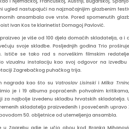
ao i Njemačkoj, Francuskoj, Austriji, Bugarskoj, Španjols
 ugled nastupajući na najznačajnijim glazbenim festi
omornih ansambala ove vrste. Pored spomenutih glaz
boist Ivan Kos te klarinetist Domagoj Pavlović.
raizveo je više od 100 djela domaćih skladatelja, a i 
većuju svoje skladbe. Posljednjih godina Trio proširu
a. Ističe se tako rad s norveškim filmskim reda
io vizualnu instalaciju kao svoj odgovor na izvedb
retaciji Zagrebačkog puhačkog trija.
nih nagrada kao što su
Vatroslav Lisinski
i
Milka Trnin
nimio je i 19 albuma popraćenih pohvalnim kritikam
i za najbolje izvedenu skladbu hrvatskih skladatelja. 
remenih skladatelja praizvedenih i posvećenih upra
ljen povodom 50. obljetnice od utemeljenja ansambla.
 u Zagrebu gdje je učio obou kod Branka Mihanović