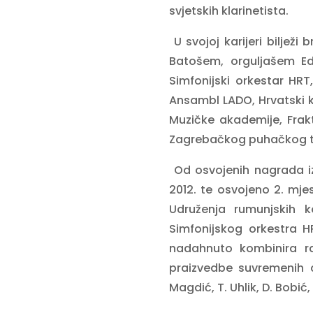
svjetskih klarinetista.
U svojoj karijeri biljež
Batošem, orguljašem Ed
Simfonijski orkestar HRT
Ansambl LADO, Hrvatski k
Muzičke akademije, Frakt
Zagrebačkog puhačkog tr
Od osvojenih nagrada i
2012. te osvojeno 2. mje
Udruženja rumunjskih k
Simfonijskog orkestra H
nadahnuto kombinira raz
praizvedbe suvremenih au
Magdić, T. Uhlik, D. Bobić, O