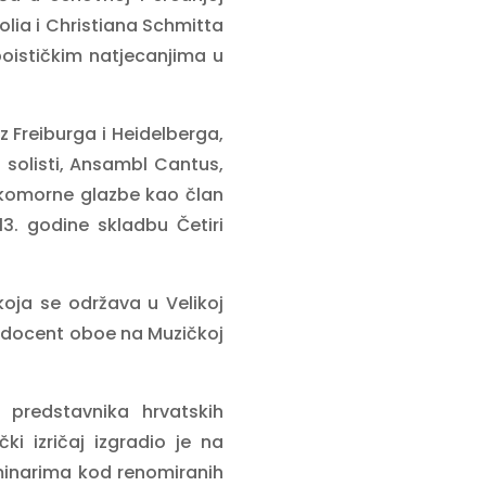
olia i Christiana Schmitta
oističkim natjecanjima u
z Freiburga i Heidelberga,
i solisti, Ansambl Cantus,
u komorne glazbe kao član
3. godine skladbu Četiri
oja se održava u Velikoj
te docent oboe na Muzičkoj
 predstavnika hrvatskih
ki izričaj izgradio je na
eminarima kod renomiranih