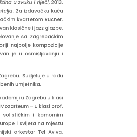
ina u zvuku i riječi
, 2013.
telja
. Za izdavačku kuću
dačkim kvartetom Rucner.
van klasične i jazz glazbe.
elovanje sa Zagrebačkim
riji najbolje kompozicije
van je u osmišljavanju i
Zagrebu. Sudjeluje u radu
zbenih umjetnika.
kademiji u Zagrebu u klasi
 Mozarteum – u klasi prof.
 solističkim i komornim
rope i svijeta na mjestu
ijski orkestar Tel Aviva,