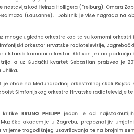
oe nastavlja kod Heinza Holligera (Freiburg), Omara Zob
-Balmaza (Lausanne). Dobitnik je više nagrada na ob
uz mnoge ugledne orkestre kao to su komorni orkestri i
mfonijski orkestar Hrvatske radiotelevizije, Zagrebačk
r i Istarski komorni orkestar. Aktivan je i na područj
ija, a uz Gudački kvartet Sebastian praizveo je 201
 Uhlika.
 je oboe na Međunarodnoj orkestralnoj školi
Bisyoc
k
lo oboist Simfonijskog orkestra Hrvatske radiotelevizije 
kritike
BRUNO PHILIPP
jedan je od najistaknutijih
 Muzičke akademije u Zagrebu, prepoznatljiv umjetnič
za vrijeme trogodišnjeg usavršavanja te na brojnim s