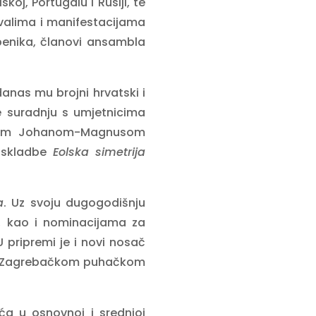
koj, Portugalu i Rusiji, te
valima i manifestacijama
benika, članovi ansambla
danas mu brojni hrvatski i
je suradnju s umjetnicima
teljem Johanom-Magnusom
u skladbe
Eolska simetrija
a
. Uz svoju dugogodišnju
a, kao i nominacijama za
U pripremi je i novi nosač
vo Zagrebačkom puhačkom
a u osnovnoj i srednjoj