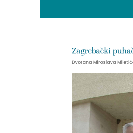
Zagrebački puhačk
Dvorana Miroslava Miletića,