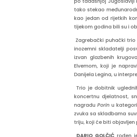
po tadašnjoj Jugoslaviji k
tako stekao međunarodni
kao jedan od rijetkih k
tijekom godina bili su i o
Zagrebački puhački trio p
inozemni skladatelji pos
izvan glazbenih krugov
Elvemom, koji je naprav
Danijela Legina, u interp
Trio je dobitnik ugled
koncertnu djelatnost, s
nagradu
Porin
u kategorij
zvuka sa skladbama suv
triju, koji će biti objav
DARIO GOLČIĆ
rođen je