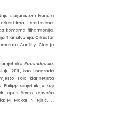
adnju s pijanistom Ivanom
orkestrima i sastavima:
ska komorna filharmonija,
a Transilvanija, Orkestar
amerata Cantilly. Član je
h umjetnika
Papandopulo
,
uju, 2011., kao i nagrada
jesto solo klarinetista
hilipp umjetnik je koji
tički opus često zahvaća
: M. Makar, N. Njirić, J.