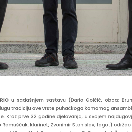
RIO
u sadašnjem sastavu (Dario Golčić, oboa; Bruno 
a dugu tradiciju ove vrste puhačkoga komornog ansambla,
ne. Kroz prve 32 godine djelovanja, u svojem najdugov
 Ramuščak, klarinet; Zvonimir Stanislav, fagot) održao 