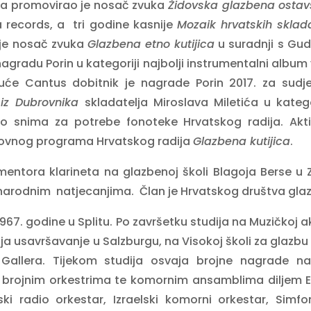
za promovirao je nosač zvuka
Židovska glazbena ostavšt
 records, a tri godine kasnije
Mozaik hrvatskih sklada
 je nosač zvuka
Glazbena etno kutijica
u suradnji s Gu
agradu Porin u kategoriji najbolji instrumentalni album 
uće Cantus dobitnik je nagrade Porin 2017. za sudj
iz Dubrovnika
skladatelja Miroslava Miletića u katego
to snima za potrebe fonoteke Hrvatskog radija. Akti
azovnog programa Hrvatskog radija
Glazbena kutijica
.
entora klarineta na glazbenoj školi Blagoja Berse u 
unarodnim natjecanjima. Član je Hrvatskog društva gla
967. godine u Splitu. Po završetku studija na Muzičkoj a
lja usavršavanje u Salzburgu, na Visokoj školi za glazbu
 Gallera. Tijekom studija osvaja brojne nagrade na
s brojnim orkestrima te komornim ansamblima diljem Eu
ski radio orkestar, Izraelski komorni orkestar, Simfon