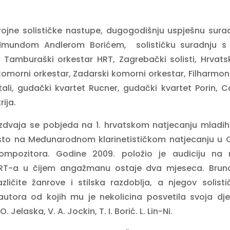
i brojne solističke nastupe, dugogodišnju uspješnu sur
mundom Andlerom Borićem, solističku suradnju s 
, Tamburaški orkestar HRT, Zagrebački solisti, Hrvat
omorni orkestar, Zadarski komorni orkestar, Filharmonij
ali, gudački kvartet Rucner, gudački kvartet Porin, C
ija.
zdvaja se pobjeda na 1. hrvatskom natjecanju mladi
sto na Međunarodnom klarinetističkom natjecanju u Cl
ompozitora. Godine 2009. položio je audiciju na m
RT-a u čijem angažmanu ostaje dva mjeseca. Bruno P
ličite žanrove i stilska razdoblja, a njegov solis
tora od kojih mu je nekolicina posvetila svoja djela
. Jelaska, V. A. Jockin, T. I. Borić. L. Lin-Ni.