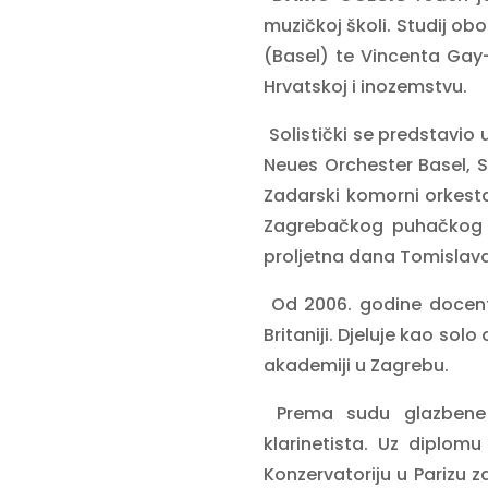
muzičkoj školi. Studij ob
(Basel) te Vincenta Gay
Hrvatskoj i inozemstvu.
Solistički se predstavio 
Neues Orchester Basel, Si
Zadarski komorni orkesta
Zagrebačkog puhačkog tr
proljetna dana Tomislava
Od 2006. godine docent
Britaniji. Djeluje kao so
akademiji u Zagrebu.
Prema sudu glazbene 
klarinetista. Uz diplomu
Konzervatoriju u Parizu 