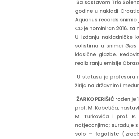
Sa sastavom Trio Solen
godine u nakladi Croatia
Aquarius records snimio
CD je nominiran 2016. za n
U izdanju nakladničke k
solistima u snimci
Glas 
klasične glazbe. Redovi
realiziranju emisije Obr
U statusu je profesora m
žirija na državnim i međ
ŽARKO PERIŠIĆ
rođen je 1
prof. M. Kobetića, nastav
M. Turkovića i prof. R.
natjecanjima; surađuje 
solo – fagotiste (Izrael