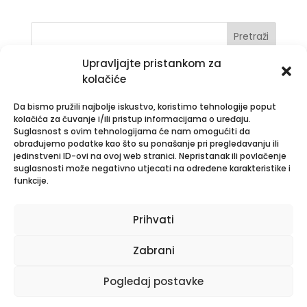
Upravljajte pristankom za
Nove objave
kolačiće
Obavijest o rezultatima natječaja za spremačicu
Da bismo pružili najbolje iskustvo, koristimo tehnologije poput
Savjetovanje sa zainteresiranom javnošću –
kolačića za čuvanje i/ili pristup informacijama o uređaju.
Suglasnost s ovim tehnologijama će nam omogućiti da
Pravilnik o provedbi postupaka jednostavne
obrađujemo podatke kao što su ponašanje pri pregledavanju ili
nabave
jedinstveni ID-ovi na ovoj web stranici. Nepristanak ili povlačenje
suglasnosti može negativno utjecati na određene karakteristike i
POZIV na testiranje kandidata prijavljenih na
funkcije.
natječaj
REZULTATI AUDICIJE ZA UPIS UČENIKA U 1. RAZRED
Prihvati
NATJEČAJ ZA UPIS UČENIKA U I. RAZRED SREDNJE
ŠKOLE U ŠKOLSKOJ GODINI 2026./2027.
Zabrani
Najnoviji komentari
Pogledaj postavke