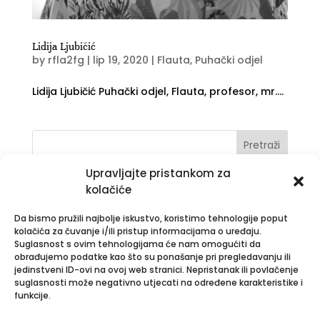
Lidija Ljubičić
by
rfla2fg
|
lip 19, 2020
|
Flauta
,
Puhački odjel
Lidija Ljubičić Puhački odjel, Flauta, profesor, mr....
Upravljajte pristankom za
Nove objave
kolačiće
Obavijest o rezultatima natječaja za spremačicu
Da bismo pružili najbolje iskustvo, koristimo tehnologije poput
Savjetovanje sa zainteresiranom javnošću –
kolačića za čuvanje i/ili pristup informacijama o uređaju.
Suglasnost s ovim tehnologijama će nam omogućiti da
Pravilnik o provedbi postupaka jednostavne
obrađujemo podatke kao što su ponašanje pri pregledavanju ili
nabave
jedinstveni ID-ovi na ovoj web stranici. Nepristanak ili povlačenje
suglasnosti može negativno utjecati na određene karakteristike i
POZIV na testiranje kandidata prijavljenih na
funkcije.
natječaj