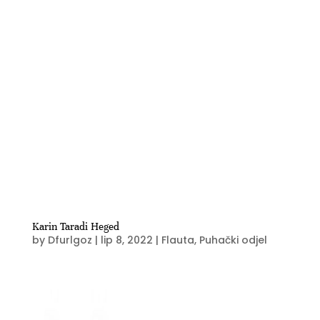
Karin Taradi Heged
by
Dfurlgoz
|
lip 8, 2022
|
Flauta
,
Puhački odjel